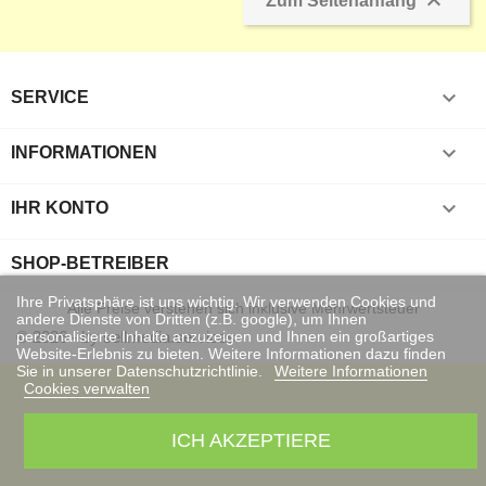

Zum Seitenanfang

SERVICE

INFORMATIONEN

IHR KONTO
SHOP-BETREIBER
Ihre Privatsphäre ist uns wichtig. Wir verwenden Cookies und
Alle Preise verstehen sich inklusive Mehrwertsteuer
andere Dienste von Dritten (z.B. google), um Ihnen
personalisierte Inhalte anzuzeigen und Ihnen ein großartiges
© 2026 - by sellmedia.services
Website-Erlebnis zu bieten. Weitere Informationen dazu finden
Sie in unserer Datenschutzrichtlinie.
Weitere Informationen
Cookies verwalten
ICH AKZEPTIERE