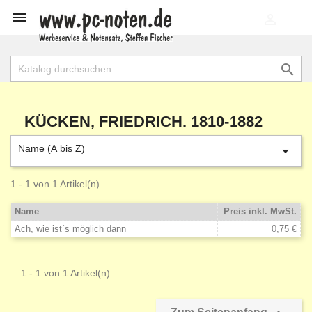

shopping_cart


KÜCKEN, FRIEDRICH. 1810-1882
Name (A bis Z)

1 - 1 von 1 Artikel(n)
Name
Preis inkl. MwSt.
Ach, wie ist´s möglich dann
0,75 €
1 - 1 von 1 Artikel(n)