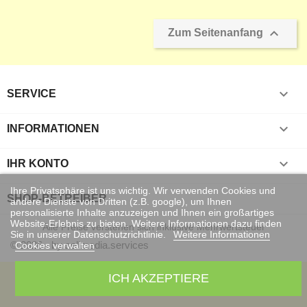

Zum Seitenanfang

SERVICE

INFORMATIONEN

IHR KONTO
Ihre Privatsphäre ist uns wichtig. Wir verwenden Cookies und
SHOP-BETREIBER
andere Dienste von Dritten (z.B. google), um Ihnen
personalisierte Inhalte anzuzeigen und Ihnen ein großartiges
Website-Erlebnis zu bieten. Weitere Informationen dazu finden
Alle Preise verstehen sich inklusive Mehrwertsteuer
Sie in unserer Datenschutzrichtlinie.
Weitere Informationen
© 2026 - by sellmedia.services
Cookies verwalten
ICH AKZEPTIERE