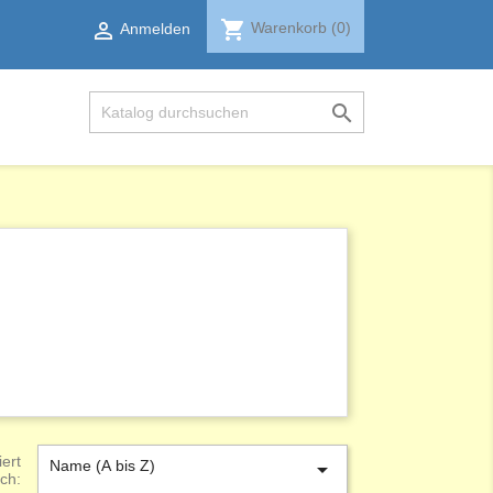
shopping_cart

Warenkorb
(0)
Anmelden

iert
Name (A bis Z)

ch: