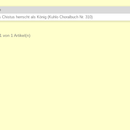
e
 Chistus herrscht als König (Kuhlo Choralbuch Nr. 310)
1 von 1 Artikel(n)