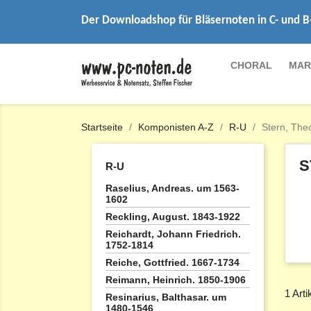
Der Downloadshop für Bläsernoten in C- und B
CHORAL
MAR
Startseite
Komponisten A-Z
R-U
Stern, The
S
R-U
Raselius, Andreas. um 1563-
1602
Reckling, August. 1843-1922
Reichardt, Johann Friedrich.
1752-1814
Reiche, Gottfried. 1667-1734
Reimann, Heinrich. 1850-1906
1 Arti
Resinarius, Balthasar. um
1480-1546