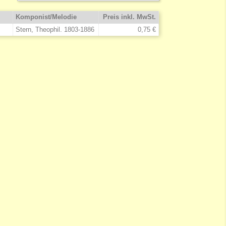
Komponist/Melodie
Preis inkl. MwSt.
Stern, Theophil. 1803-1886
0,75 €