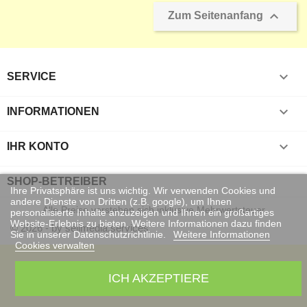

Zum Seitenanfang

SERVICE

INFORMATIONEN

IHR KONTO
SHOP-BETREIBER
Ihre Privatsphäre ist uns wichtig. Wir verwenden Cookies und
andere Dienste von Dritten (z.B. google), um Ihnen
Alle Preise verstehen sich inklusive Mehrwertsteuer
personalisierte Inhalte anzuzeigen und Ihnen ein großartiges
Website-Erlebnis zu bieten. Weitere Informationen dazu finden
© 2026 - by sellmedia.services
Sie in unserer Datenschutzrichtlinie.
Weitere Informationen
Cookies verwalten
ICH AKZEPTIERE