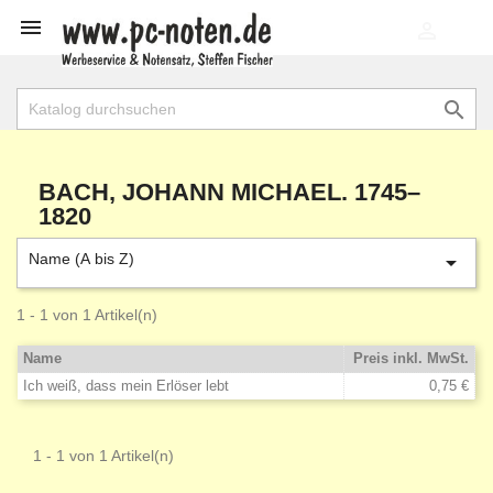

shopping_cart


BACH, JOHANN MICHAEL. 1745–
1820
Name (A bis Z)

1 - 1 von 1 Artikel(n)
Name
Preis inkl. MwSt.
Ich weiß, dass mein Erlöser lebt
0,75 €
1 - 1 von 1 Artikel(n)