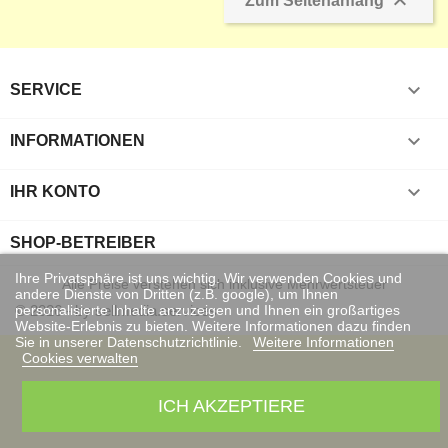

Zum Seitenanfang

SERVICE

INFORMATIONEN

IHR KONTO
SHOP-BETREIBER
Ihre Privatsphäre ist uns wichtig. Wir verwenden Cookies und
Alle Preise verstehen sich inklusive Mehrwertsteuer
andere Dienste von Dritten (z.B. google), um Ihnen
personalisierte Inhalte anzuzeigen und Ihnen ein großartiges
© 2026 - by sellmedia.services
Website-Erlebnis zu bieten. Weitere Informationen dazu finden
Sie in unserer Datenschutzrichtlinie.
Weitere Informationen
Cookies verwalten
ICH AKZEPTIERE