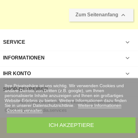

Zum Seitenanfang

SERVICE

INFORMATIONEN

IHR KONTO
Ihre Privatsphäre ist uns wichtig. Wir verwenden Cookies und
SHOP-BETREIBER
andere Dienste von Dritten (z.B. google), um Ihnen
personalisierte Inhalte anzuzeigen und Ihnen ein großartiges
Website-Erlebnis zu bieten. Weitere Informationen dazu finden
Alle Preise verstehen sich inklusive Mehrwertsteuer
Sie in unserer Datenschutzrichtlinie.
Weitere Informationen
© 2026 - by sellmedia.services
Cookies verwalten
ICH AKZEPTIERE