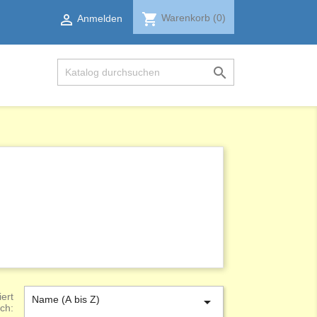
shopping_cart

Warenkorb
(0)
Anmelden

iert
Name (A bis Z)

ch: