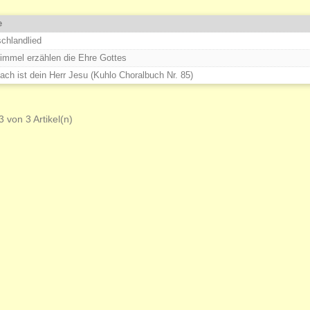
e
chlandlied
immel erzählen die Ehre Gottes
ach ist dein Herr Jesu (Kuhlo Choralbuch Nr. 85)
3 von 3 Artikel(n)