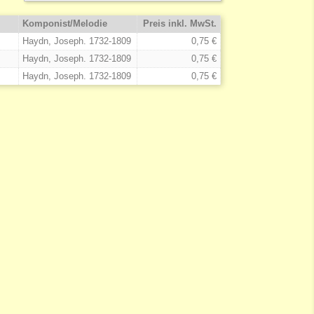
Komponist/Melodie
Preis inkl. MwSt.
Haydn, Joseph. 1732-1809
0,75 €
Haydn, Joseph. 1732-1809
0,75 €
Haydn, Joseph. 1732-1809
0,75 €