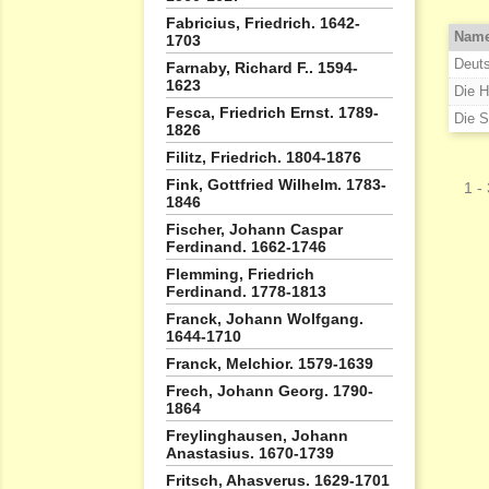
Fabricius, Friedrich. 1642-
Nam
1703
Deuts
Farnaby, Richard F.. 1594-
1623
Die H
Fesca, Friedrich Ernst. 1789-
Die S
1826
Filitz, Friedrich. 1804-1876
Fink, Gottfried Wilhelm. 1783-
1 - 
1846
Fischer, Johann Caspar
Ferdinand. 1662-1746
Flemming, Friedrich
Ferdinand. 1778-1813
Franck, Johann Wolfgang.
1644-1710
Franck, Melchior. 1579-1639
Frech, Johann Georg. 1790-
1864
Freylinghausen, Johann
Anastasius. 1670-1739
Fritsch, Ahasverus. 1629-1701